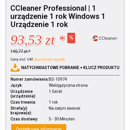
CCleaner Professional | 1
urządzenie 1 rok Windows 1
Urządzenie 1 rok
93,53 zt *
140,77 zt *
Ceny incl. VAT
plus koszty wysyłki
NATYCHMIASTOWE POBRANIE + KLUCZ PRODUKTU
Numer zamówienia:
BS-10974
Język:
Wielojęzyczna strona
Urządzenie
1 Gerät
(urządzenia):
Czas trwania:
1 rok
Strefa(y)
Na całym świecie
krajowa(e):
Czas dostawy:
5 - 30 Minuten
Dodatkowe informacje