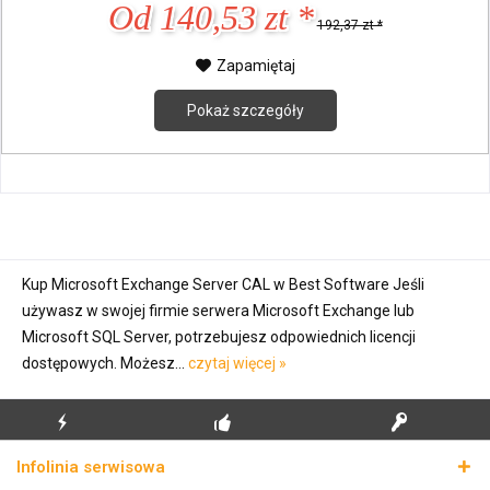
Od 140,53 zt *
192,37 zt *
Zapamiętaj
Pokaż szczegóły
Kup Microsoft Exchange Server CAL w Best Software Jeśli
używasz w swojej firmie serwera Microsoft Exchange lub
Microsoft SQL Server, potrzebujesz odpowiednich licencji
dostępowych. Możesz...
czytaj więcej »
BŁYSKAWICZNA
BEZPŁATNA PIERWSZA
PRAWDZIWE KLUCZE
Infolinia serwisowa
WYSYŁKA
INSTALACJA
LICENCYJNE