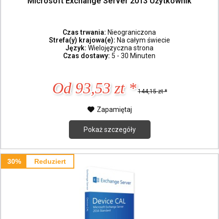
Microsoft Exchange Server 2013 Użytkownik
Czas trwania:
Nieograniczona
Strefa(y) krajowa(e):
Na całym świecie
Język:
Wielojęzyczna strona
Czas dostawy:
5 - 30 Minuten
Od 93,53 zt *
144,15 zt *
Zapamiętaj
Pokaż szczegóły
30%
Reduziert