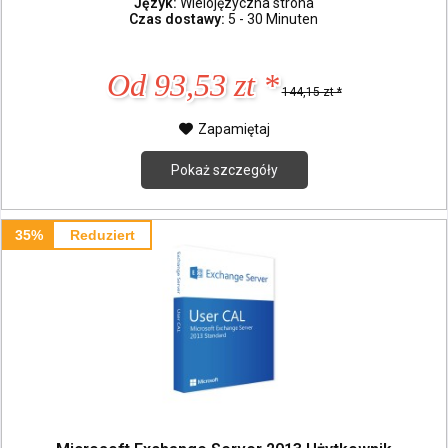
Język:
Wielojęzyczna strona
Czas dostawy:
5 - 30 Minuten
Od 93,53 zt *
144,15 zt *
Zapamiętaj
Pokaż szczegóły
35%
Reduziert