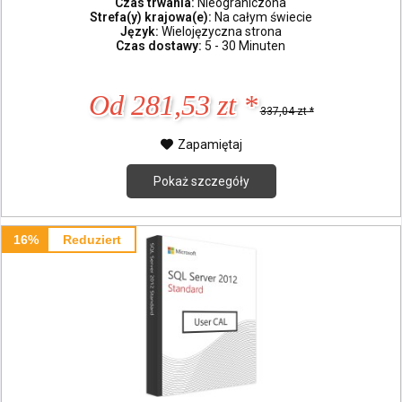
Czas trwania:
Nieograniczona
Strefa(y) krajowa(e):
Na całym świecie
Język:
Wielojęzyczna strona
Czas dostawy:
5 - 30 Minuten
Od 281,53 zt *
337,04 zt *
Zapamiętaj
Pokaż szczegóły
16%
Reduziert