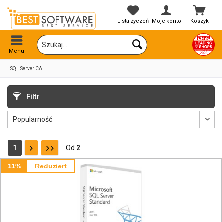
Lista życzeń
Moje konto
Koszyk
Menu
SQL Server CAL
Filtr
1
Od
2
11%
Reduziert