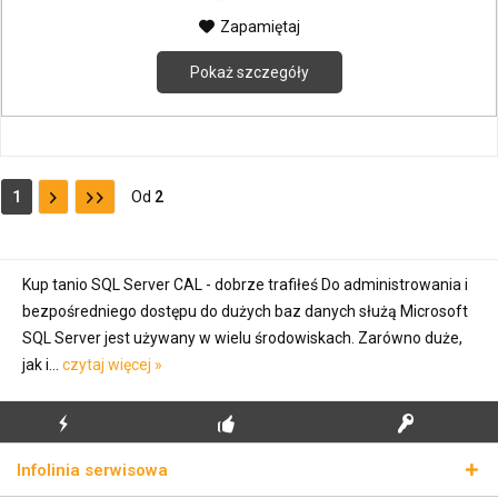
Zapamiętaj
Pokaż szczegóły
1
Od
2
Kup tanio SQL Server CAL - dobrze trafiłeś Do administrowania i
bezpośredniego dostępu do dużych baz danych służą Microsoft
SQL Server jest używany w wielu środowiskach. Zarówno duże,
jak i...
czytaj więcej »
BŁYSKAWICZNA
BEZPŁATNA PIERWSZA
PRAWDZIWE KLUCZE
Infolinia serwisowa
WYSYŁKA
INSTALACJA
LICENCYJNE