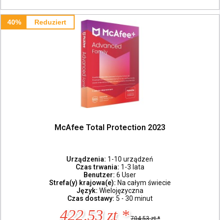
40%
Reduziert
McAfee Total Protection 2023
Urządzenia:
1-10 urządzeń
Czas trwania:
1-3 lata
Benutzer:
6 User
Strefa(y) krajowa(e):
Na całym świecie
Język:
Wielojęzyczna
Czas dostawy:
5 - 30 minut
422,53 zt *
704,53 zt *