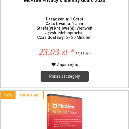
McAfee Privacy & Identity Guard 2026
Urządzenia:
1 Gerät
Czas trwania:
1 Jahr
Strefa(y) krajowa(e):
Weltweit
Język:
Mehrsprachig
Czas dostawy:
5 - 30 Minuten
23,03 zt *
60,63 zt *
Zapamiętaj
Pokaż szczegóły
52%
Reduziert