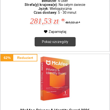
Benutzer:
6 User
Strefa(y) krajowa(e):
Na całym świecie
Język:
Wielojęzyczna
Czas dostawy:
5 - 30 minut
281,53 zt *
469,53 zt *
Zapamiętaj
Pokaż szczegóły
62%
Reduziert