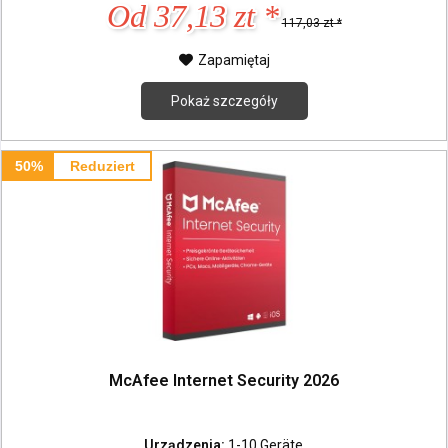
Od 37,13 zt *
117,03 zt *
Zapamiętaj
Pokaż szczegóły
50%
Reduziert
McAfee Internet Security 2026
Urządzenia:
1-10 Geräte