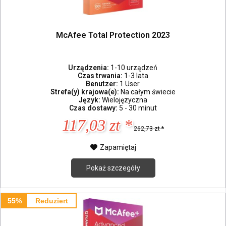
McAfee Total Protection 2023
Urządzenia:
1-10 urządzeń
Czas trwania:
1-3 lata
Benutzer:
1 User
Strefa(y) krajowa(e):
Na całym świecie
Język:
Wielojęzyczna
Czas dostawy:
5 - 30 minut
117,03 zt *
262,73 zt *
Zapamiętaj
Pokaż szczegóły
55%
Reduziert