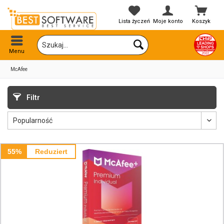
Lista życzeń
Moje konto
Koszyk
Menu
McAfee
Filtr
55%
Reduziert