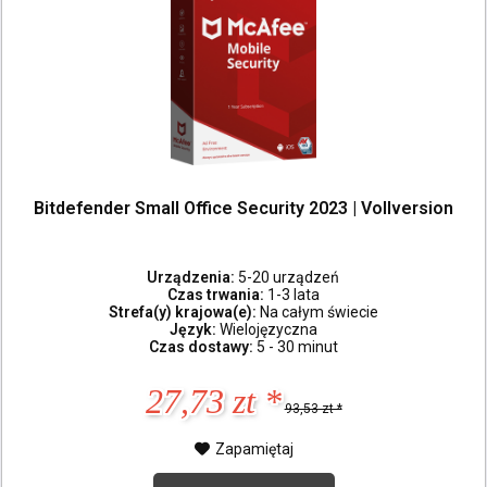
Bitdefender Small Office Security 2023 | Vollversion
Urządzenia:
5-20 urządzeń
Czas trwania:
1-3 lata
Strefa(y) krajowa(e):
Na całym świecie
Język:
Wielojęzyczna
Czas dostawy:
5 - 30 minut
27,73 zt *
93,53 zt *
Zapamiętaj