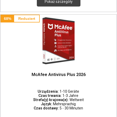
Pokaż szczegóły
68%
Reduziert
McAfee Antivirus Plus 2026
Urządzenia:
1-10 Geräte
Czas trwania:
1-3 Jahre
Strefa(y) krajowa(e):
Weltweit
Język:
Mehrsprachig
Czas dostawy:
5 - 30 Minuten