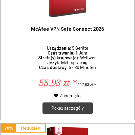
McAfee VPN Safe Connect 2026
Urządzenia:
5 Geräte
Czas trwania:
1 Jahr
Strefa(y) krajowa(e):
Weltweit
Język:
Mehrsprachig
Czas dostawy:
5 - 30 Minuten
55,93 zt *
117,03 zt *
Zapamiętaj
Pokaż szczegóły
70%
Reduziert