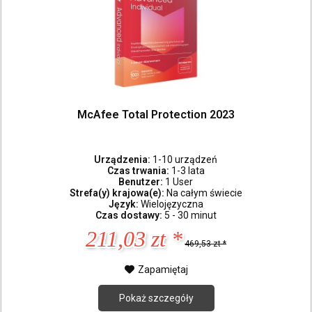
McAfee Total Protection 2023
Urządzenia:
1-10 urządzeń
Czas trwania:
1-3 lata
Benutzer:
1 User
Strefa(y) krajowa(e):
Na całym świecie
Język:
Wielojęzyczna
Czas dostawy:
5 - 30 minut
211,03 zt *
469,53 zt *
Zapamiętaj
Pokaż szczegóły