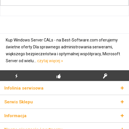
Kup Windows Server CALs - na Best-Software.com oferujemy
świetne oferty Dla sprawnego administrowania serwerami,
większego bezpieczeństwa i optymalnej współpracy, Microsoft
Server od wielu...
czytaj więcej »
BŁYSKAWICZNA
BEZPŁATNA PIERWSZA
PRAWDZIWE KLUCZE
Infolinia serwisowa
WYSYŁKA
INSTALACJA
LICENCYJNE
Serwis Sklepu
Informacja