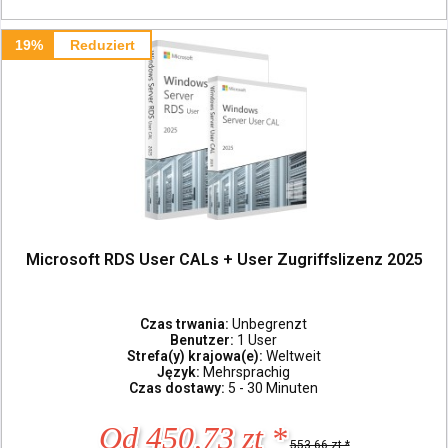
19%
Reduziert
Microsoft RDS User CALs + User Zugriffslizenz 2025
Czas trwania:
Unbegrenzt
Benutzer:
1 User
Strefa(y) krajowa(e):
Weltweit
Język:
Mehrsprachig
Czas dostawy:
5 - 30 Minuten
Od 450,73 zt *
553,66 zt *