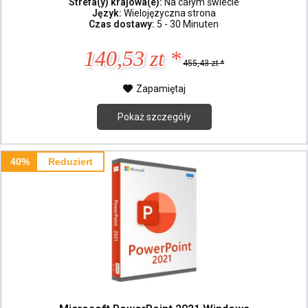
Strefa(y) krajowa(e):
Na całym świecie
Język:
Wielojęzyczna strona
Czas dostawy:
5 - 30 Minuten
140,53 zt *
455,43 zt *
Zapamiętaj
Pokaż szczegóły
40%
Reduziert