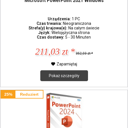
Microsoft PowerPoint 2021 Windows
Urządzenia:
1 PC
Czas trwania:
Nieograniczona
Strefa(y) krajowa(e):
Na całym świecie
Język:
Wielojęzyczna strona
Czas dostawy:
5 - 30 Minuten
211,03 zt *
352,03 zt *
Zapamiętaj
Pokaż szczegóły
25%
Reduziert