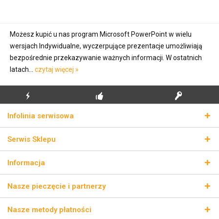
Możesz kupić u nas program Microsoft PowerPoint w wielu
wersjach Indywidualne, wyczerpujące prezentacje umożliwiają
bezpośrednie przekazywanie ważnych informacji. W ostatnich
latach...
czytaj więcej »
BŁYSKAWICZNA
BEZPŁATNA PIERWSZA
PRAWDZIWE KLUCZE
Infolinia serwisowa
WYSYŁKA
INSTALACJA
LICENCYJNE
Serwis Sklepu
Informacja
Nasze pieczęcie i partnerzy
Nasze metody płatności