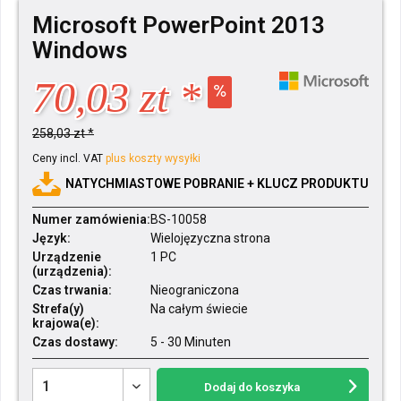
Microsoft PowerPoint 2013
Windows
70,03 zt *
258,03 zt *
Ceny incl. VAT
plus koszty wysyłki
NATYCHMIASTOWE POBRANIE + KLUCZ PRODUKTU
Numer zamówienia:
BS-10058
Język:
Wielojęzyczna strona
Urządzenie
1 PC
(urządzenia):
Czas trwania:
Nieograniczona
Strefa(y)
Na całym świecie
krajowa(e):
Czas dostawy:
5 - 30 Minuten
Dodaj do koszyka