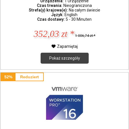
Urządzenia:
1 Urządzenie
Czas trwania:
Nieograniczona
Strefa(y) krajowa(e):
Na całym świecie
Język:
English
Czas dostawy:
5 - 30 Minuten
352,03 zt *
1 006,74 zt *
Zapamiętaj
Pokaż szczegóły
52%
Reduziert