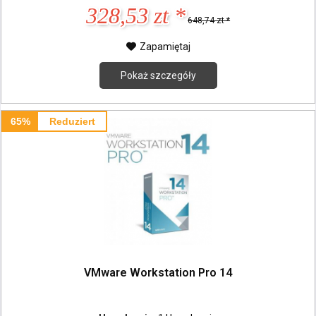
328,53 zt *
648,74 zt *
Zapamiętaj
Pokaż szczegóły
65%
Reduziert
VMware Workstation Pro 14