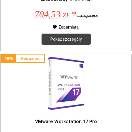
704,53 zt *
1 315,53 zt *
Zapamiętaj
Pokaż szczegóły
46%
Reduziert
VMware Workstation 17 Pro