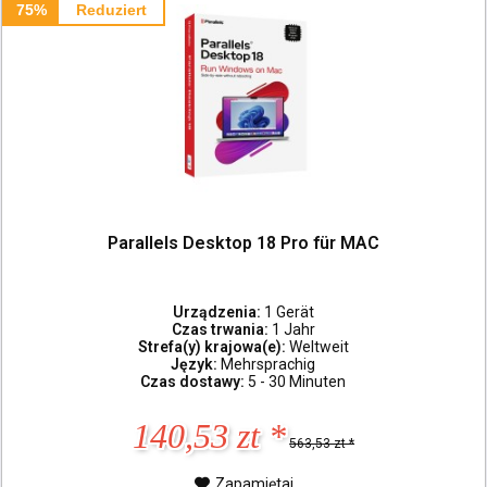
75%
Reduziert
Parallels Desktop 18 Pro für MAC
Urządzenia:
1 Gerät
Czas trwania:
1 Jahr
Strefa(y) krajowa(e):
Weltweit
Język:
Mehrsprachig
Czas dostawy:
5 - 30 Minuten
140,53 zt *
563,53 zt *
Zapamiętaj