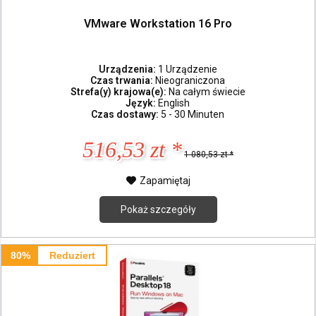
VMware Workstation 16 Pro
Urządzenia:
1 Urządzenie
Czas trwania:
Nieograniczona
Strefa(y) krajowa(e):
Na całym świecie
Język:
English
Czas dostawy:
5 - 30 Minuten
516,53 zt *
1 080,53 zt *
Zapamiętaj
Pokaż szczegóły
80%
Reduziert