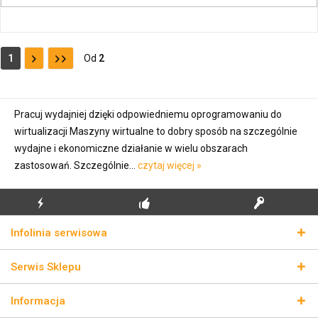
1
Od
2
Pracuj wydajniej dzięki odpowiedniemu oprogramowaniu do
wirtualizacji Maszyny wirtualne to dobry sposób na szczególnie
wydajne i ekonomiczne działanie w wielu obszarach
zastosowań. Szczególnie...
czytaj więcej »
BŁYSKAWICZNA
BEZPŁATNA PIERWSZA
PRAWDZIWE KLUCZE
Infolinia serwisowa
WYSYŁKA
INSTALACJA
LICENCYJNE
Serwis Sklepu
Informacja