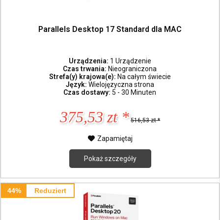
Parallels Desktop 17 Standard dla MAC
Urządzenia:
1 Urządzenie
Czas trwania:
Nieograniczona
Strefa(y) krajowa(e):
Na całym świecie
Język:
Wielojęzyczna strona
Czas dostawy:
5 - 30 Minuten
375,53 zt *
516,53 zt *
Zapamiętaj
Pokaż szczegóły
44%
Reduziert