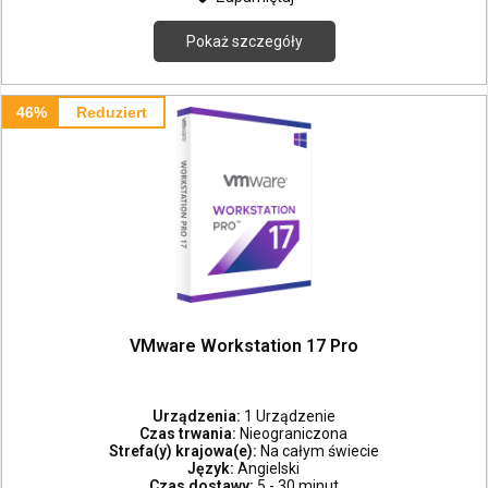
Pokaż szczegóły
46%
Reduziert
VMware Workstation 17 Pro
Urządzenia:
1 Urządzenie
Czas trwania:
Nieograniczona
Strefa(y) krajowa(e):
Na całym świecie
Język:
Angielski
Czas dostawy:
5 - 30 minut