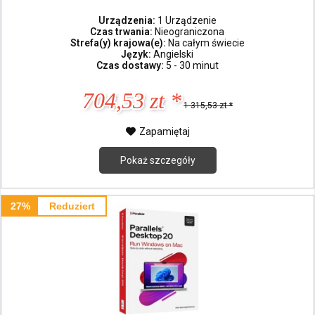
Urządzenia:
1 Urządzenie
Czas trwania:
Nieograniczona
Strefa(y) krajowa(e):
Na całym świecie
Język:
Angielski
Czas dostawy:
5 - 30 minut
704,53 zt *
1 315,53 zt *
Zapamiętaj
Pokaż szczegóły
27%
Reduziert