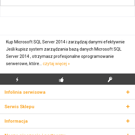
Kup Microsoft SQL Server 2014 i zarządzaj danymi efektywnie
Jeśli kupisz system zarządzania bazą danych Microsoft SQL
Server 2014 , otrzymasz profesjonalne oprogramowanie
serwerowe, które...
czytaj więcej »
BŁYSKAWICZNA
BEZPŁATNA PIERWSZA
PRAWDZIWE KLUCZE
Infolinia serwisowa
WYSYŁKA
INSTALACJA
LICENCYJNE
Serwis Sklepu
Informacja