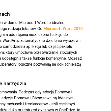
enach
 i w domu. Microsoft Word to idealne
ego rodzaju tekstów. Od
Microsoft Word 2010
gram udostępnia niezliczone funkcje do
i, WordArts, automatyczne dzielenie wyrazów i
 samodzielna aplikacja lub część pakietu
em, który umożliwia przetwarzanie złożonych
 udostępnia także funkcje komercyjne. Możesz
peratory logiczne pozwalają na dokładniejszą
e narzędzia
gramowania. Podczas gdy edycja Domowa i
li, edycje Domowa i Biznesowa są idealnym
ny rachunek i freelancerów. Jeśli chciałbyś
 także dużą przestrzeń dyskową w OneDrive, to