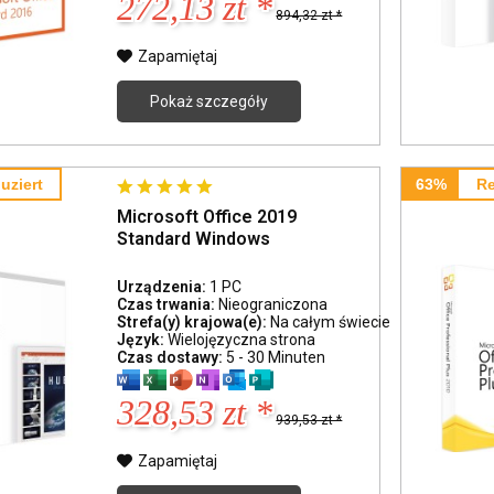
272,13 zt *
894,32 zt *
Zapamiętaj
Pokaż szczegóły
uziert
63%
Re
Microsoft Office 2019
Standard Windows
Urządzenia:
1 PC
Czas trwania:
Nieograniczona
Strefa(y) krajowa(e):
Na całym świecie
Język:
Wielojęzyczna strona
Czas dostawy:
5 - 30 Minuten
328,53 zt *
939,53 zt *
Zapamiętaj