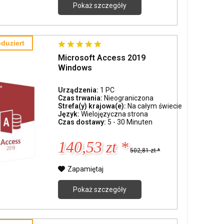
Pokaż szczegóły
duziert
Microsoft Access 2019
Windows
Urządzenia:
1 PC
Czas trwania:
Nieograniczona
Strefa(y) krajowa(e):
Na całym świecie
Język:
Wielojęzyczna strona
Czas dostawy:
5 - 30 Minuten
140,53 zt *
502,81 zt *
Zapamiętaj
Pokaż szczegóły