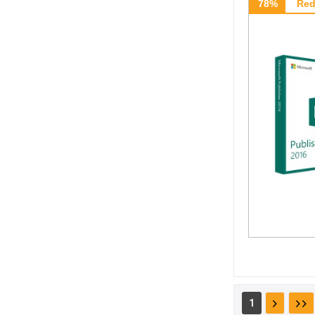
78%
Red
1