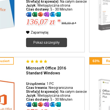
Strefa(y) krajowa(e):
Na całym świecie
Język:
Wielojęzyczna strona
Czas dostawy:
5 - 30 Minuten
136,07 zt *
305,03 zt *
Zapamiętaj
Pokaż szczegóły
uziert
63%
Re
Microsoft Office 2016
Standard Windows
Urządzenia:
1 PC
Czas trwania:
Nieograniczona
Strefa(y) krajowa(e):
Na całym świecie
Język:
Wielojęzyczna strona
Czas dostawy:
5 - 30 Minuten