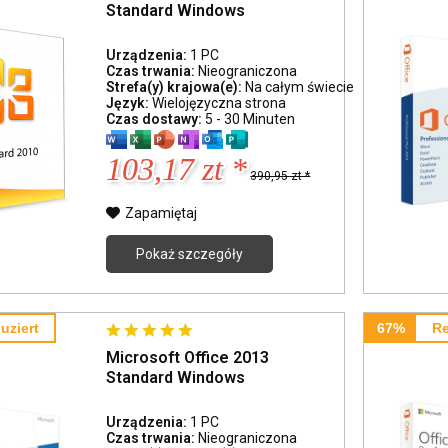
Standard Windows
Urządzenia:
1 PC
Czas trwania:
Nieograniczona
Strefa(y) krajowa(e):
Na całym świecie
Język:
Wielojęzyczna strona
Czas dostawy:
5 - 30 Minuten
103,17 zt *
390,95 zt *
Zapamiętaj
Pokaż szczegóły
uziert
67%
Re
Microsoft Office 2013
Standard Windows
Urządzenia:
1 PC
Czas trwania:
Nieograniczona