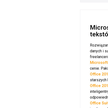
Micro
tekstó
Rozwiązani
danych i s
freelancer
Microsoft
cenie. Pak
Office 20
starszych 
Office 20
inteligent
odpowiedn
Office Sui