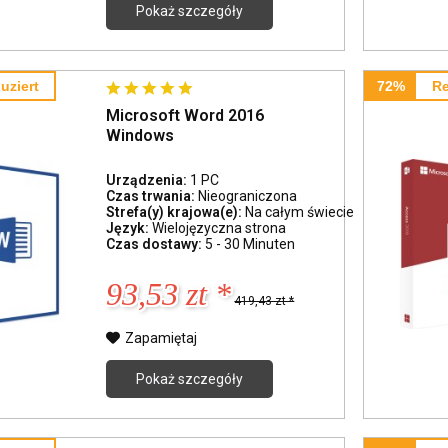
Pokaż szczegóły
uziert
72%
Re
Microsoft Word 2016
Windows
Urządzenia:
1 PC
Czas trwania:
Nieograniczona
Strefa(y) krajowa(e):
Na całym świecie
Język:
Wielojęzyczna strona
Czas dostawy:
5 - 30 Minuten
93,53 zt *
419,43 zt *
Zapamiętaj
Pokaż szczegóły