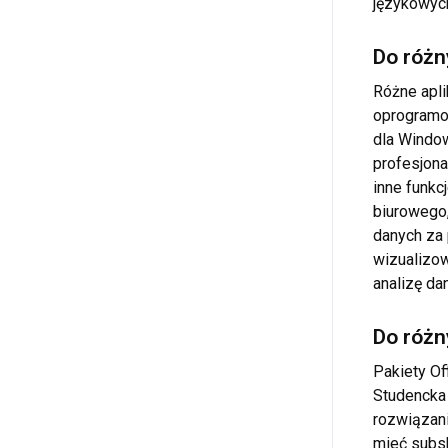
językowych
Do różn
Różne apli
oprogramo
dla Windo
profesjona
inne funkc
biurowego,
danych za
wizualizow
analizę da
Do różn
Pakiety O
Studencka 
rozwiązani
mieć subsk