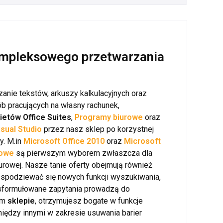
ompleksowego przetwarzania
nie tekstów, arkuszy kalkulacyjnych oraz
b pracujących na własny rachunek,
ietów Office Suites
,
Programy biurowe
oraz
isual Studio
przez nasz sklep po korzystnej
y. M.in
Microsoft Office 2010
oraz
Microsoft
rowe
są pierwszym wyborem zwłaszcza dla
urowej. Nasze tanie oferty obejmują również
spodziewać się nowych funkcji wyszukiwania,
e sformułowane zapytania prowadzą do
ym
sklepie
, otrzymujesz bogate w funkcje
między innymi w zakresie usuwania barier