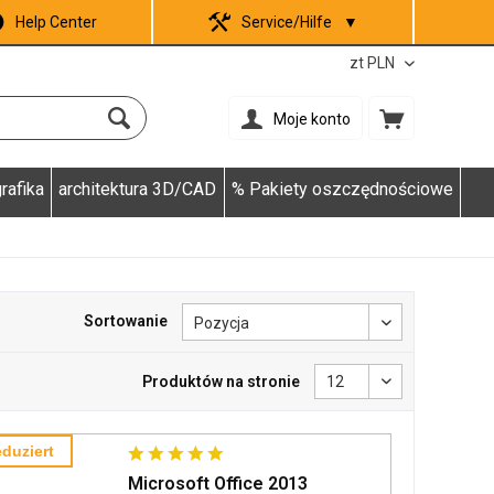
Help Center
Service/Hilfe
▼
Moje konto
rafika
architektura 3D/CAD
% Pakiety oszczędnościowe
Sortowanie
Produktów na stronie
duziert
Microsoft Office 2013