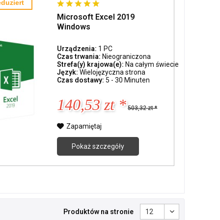
duziert
Microsoft Excel 2019
Windows
Urządzenia:
1 PC
Czas trwania:
Nieograniczona
Strefa(y) krajowa(e):
Na całym świecie
Język:
Wielojęzyczna strona
Czas dostawy:
5 - 30 Minuten
140,53 zt *
503,32 zt *
Zapamiętaj
Pokaż szczegóły
Produktów na stronie