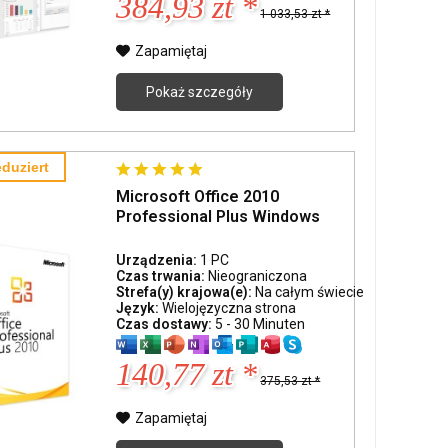
384,93 zt *
1 033,53 zt *
Zapamiętaj
Pokaż szczegóły
duziert
Microsoft Office 2010
Professional Plus Windows
Urządzenia:
1 PC
Czas trwania:
Nieograniczona
Strefa(y) krajowa(e):
Na całym świecie
Język:
Wielojęzyczna strona
Czas dostawy:
5 - 30 Minuten
140,77 zt *
375,53 zt *
Zapamiętaj