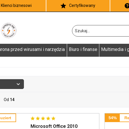
Klienci biznesowi
Certyfikowany
rona przed wirusami i narzędzia
Biuro i finanse
Multimedia i g
Od
14
uziert
54%
Re
Microsoft Office 2010