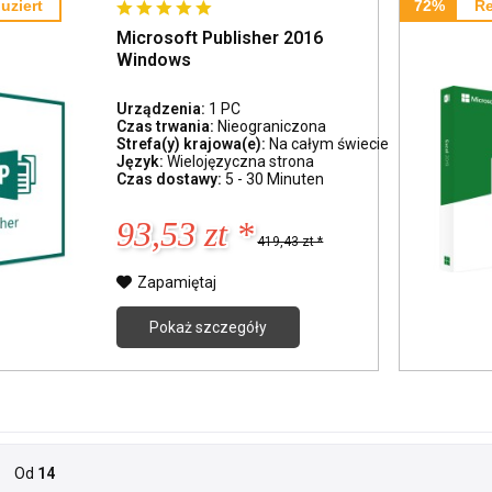
uziert
72%
Re
Microsoft Publisher 2016
Windows
Urządzenia:
1 PC
Czas trwania:
Nieograniczona
Strefa(y) krajowa(e):
Na całym świecie
Język:
Wielojęzyczna strona
Czas dostawy:
5 - 30 Minuten
93,53 zt *
419,43 zt *
Zapamiętaj
Pokaż szczegóły
Od
14