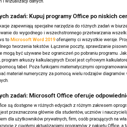
 i wizualizacji danych.
ych zadań: Kupuj programy Office po niskich c
kacje zapewniają specjalne narzędzia do różnych zadań w biurze
wanie do wygodnego i wszechstronnego przetwarzania wszelki
ws to
Microsoft Word 2019
oferujemy ci wszystkie wersje. Pro
lnego tworzenia tekstów. Łączenie poczty, sprawdzanie pisown
je mogą być używane bez ograniczeń po pobraniu programu. Jako
 program arkuszy kalkulacyjnych Excel jest cyfrowym kalkulator
 pomocą tabel. Poza funkcjami matematycznymi oprogramowanie
ać materiał numeryczny za pomocą wielu rodzajów diagramów. O
nych.
ych zadań: Microsoft Office oferuje odpowiedni
ffice są dostępne w różnych edycjach z różnym zakresem opro
jest przeznaczona głównie dla studentów, uczniów i nauczycie
em dla użytkowników prywatnych, firm, osób pracujących na włas
rypcję z ciągłymi aktualizacjami programów z pakietu Office, a