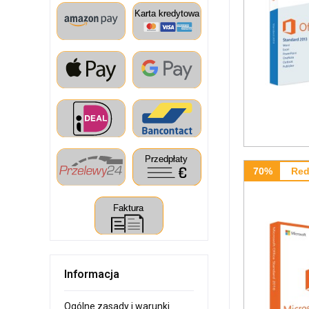
70%
Red
Informacja
Ogólne zasady i warunki