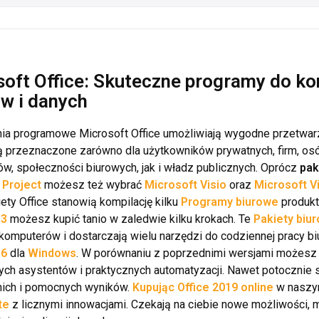
soft Office: Skuteczne programy do k
w i danych
a programowe Microsoft Office umożliwiają wygodne przetwarza
ą przeznaczone zarówno dla użytkowników prywatnych, firm, osó
ów, społeczności biurowych, jak i władz publicznych. Oprócz
pak
 Project
możesz też wybrać
Microsoft Visio
oraz
Microsoft V
iety Office stanowią kompilację kilku
Programy biurowe
produkt
13
możesz kupić tanio w zaledwie kilku krokach. Te
Pakiety biu
komputerów i dostarczają wielu narzędzi do codziennej pracy bi
16
dla
Windows
. W porównaniu z poprzednimi wersjami możesz 
nych asystentów i praktycznych automatyzacji. Nawet potoczni
ich i pomocnych wyników.
Kupując Office 2019 online
w nasz
te
z licznymi innowacjami. Czekają na ciebie nowe możliwości, 