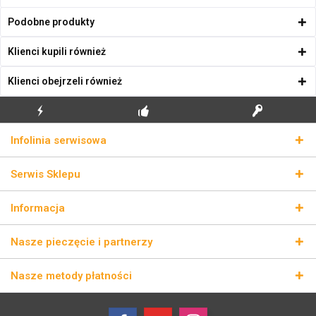
Podobne produkty
Klienci kupili również
Klienci obejrzeli również
BŁYSKAWICZNA
BEZPŁATNA PIERWSZA
PRAWDZIWE KLUCZE
Infolinia serwisowa
WYSYŁKA
INSTALACJA
LICENCYJNE
Serwis Sklepu
Informacja
Nasze pieczęcie i partnerzy
Nasze metody płatności