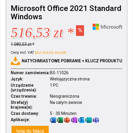
Microsoft Office 2021 Standard
Windows
516,53 zt *
1 080,53 zt *
Ceny incl. VAT
plus koszty wysyłki
NATYCHMIASTOWE POBRANIE + KLUCZ PRODUKTU
Numer zamówienia:
BS-11026
Język:
Wielojęzyczna strona
Urządzenie
1 PC
(urządzenia):
Czas trwania:
Nieograniczona
Strefa(y)
Na całym świecie
krajowa(e):
Czas dostawy:
5 - 30 Minuten
Aplikacje:
tutaj do Maca