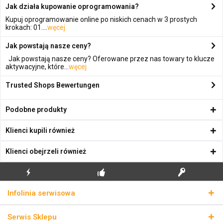
Jak działa kupowanie oprogramowania?
Kupuj oprogramowanie online po niskich cenach w 3 prostych
krokach: 01....
węcej
Jak powstają nasze ceny?
Jak powstają nasze ceny? Oferowane przez nas towary to klucze
aktywacyjne, które...
węcej
Trusted Shops Bewertungen
Podobne produkty
Klienci kupili również
Klienci obejrzeli również
BŁYSKAWICZNA
BEZPŁATNA PIERWSZA
PRAWDZIWE KLUCZE
Infolinia serwisowa
WYSYŁKA
INSTALACJA
LICENCYJNE
Serwis Sklepu