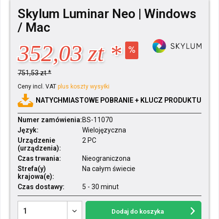
Skylum Luminar Neo | Windows
/ Mac
352,03 zt *
751,53 zt *
Ceny incl. VAT
plus koszty wysyłki
NATYCHMIASTOWE POBRANIE + KLUCZ PRODUKTU
Numer zamówienia:
BS-11070
Język:
Wielojęzyczna
Urządzenie
2 PC
(urządzenia):
Czas trwania:
Nieograniczona
Strefa(y)
Na całym świecie
krajowa(e):
Czas dostawy:
5 - 30 minut
Dodaj do koszyka