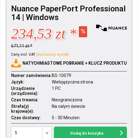
Nuance PaperPort Professional
14 | Windows
234,53 zt *
671,11 zt *
Ceny incl. VAT
plus koszty wysyłki
NATYCHMIASTOWE POBRANIE + KLUCZ PRODUKTU
Numer zamówienia:
BS-10079
Język:
Wielojęzyczna strona
Urządzenie
1 PC
(urządzenia):
Czas trwania:
Nieograniczona
Strefa(y)
Na całym świecie
krajowa(e):
Czas dostawy:
5 - 30 Minuten
Dodaj do koszyka