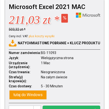
Microsoft Excel 2021 MAC
211,03 zt *
503,32 zt *
Ceny incl. VAT
plus koszty wysyłki
NATYCHMIASTOWE POBRANIE + KLUCZ PRODUKTU
Numer zamówienia:
BS-11093
Język:
Wielojęzyczna strona
Urządzenie
1 Mac
(urządzenia):
Czas trwania:
Nieograniczona
Strefa(y)
Na całym świecie
krajowa(e):
Czas dostawy:
5 - 30 Minuten
tutaj do Windows