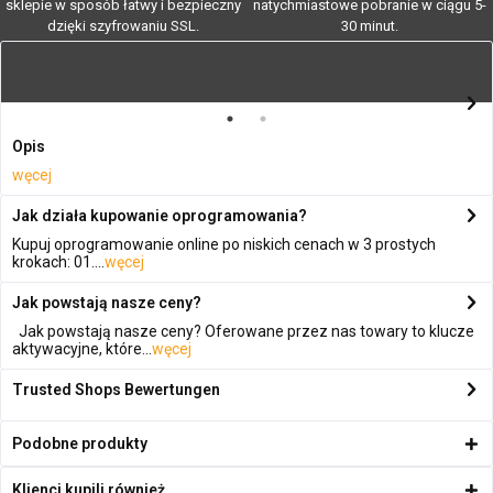
sklepie w sposób łatwy i bezpieczny
natychmiastowe pobranie w ciągu 5-
dzięki szyfrowaniu SSL.
30 minut.
Opis
węcej
Jak działa kupowanie oprogramowania?
Kupuj oprogramowanie online po niskich cenach w 3 prostych
krokach: 01....
węcej
Jak powstają nasze ceny?
Jak powstają nasze ceny? Oferowane przez nas towary to klucze
aktywacyjne, które...
węcej
Trusted Shops Bewertungen
Podobne produkty
Klienci kupili również