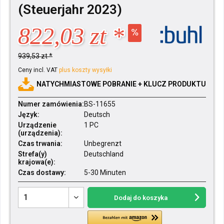
(Steuerjahr 2023)
822,03 zt *
939,53 zt *
Ceny incl. VAT
plus koszty wysyłki
NATYCHMIASTOWE POBRANIE + KLUCZ PRODUKTU
Numer zamówienia:
BS-11655
Język:
Deutsch
Urządzenie
1 PC
(urządzenia):
Czas trwania:
Unbegrenzt
Strefa(y)
Deutschland
krajowa(e):
Czas dostawy:
5-30 Minuten
Dodaj do koszyka