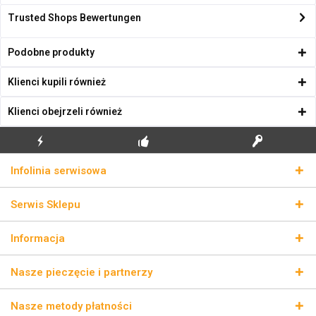
Trusted Shops Bewertungen
Podobne produkty
Klienci kupili również
Klienci obejrzeli również
BŁYSKAWICZNA
BEZPŁATNA PIERWSZA
PRAWDZIWE KLUCZE
Infolinia serwisowa
WYSYŁKA
INSTALACJA
LICENCYJNE
Serwis Sklepu
Informacja
Nasze pieczęcie i partnerzy
Nasze metody płatności