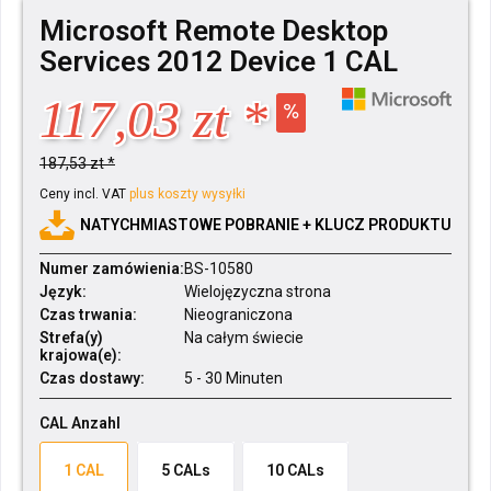
Microsoft Remote Desktop
Services 2012 Device 1 CAL
117,03 zt *
187,53 zt *
Ceny incl. VAT
plus koszty wysyłki
NATYCHMIASTOWE POBRANIE + KLUCZ PRODUKTU
Numer zamówienia:
BS-10580
Język:
Wielojęzyczna strona
Czas trwania:
Nieograniczona
Strefa(y)
Na całym świecie
krajowa(e):
Czas dostawy:
5 - 30 Minuten
CAL Anzahl
1 CAL
5 CALs
10 CALs