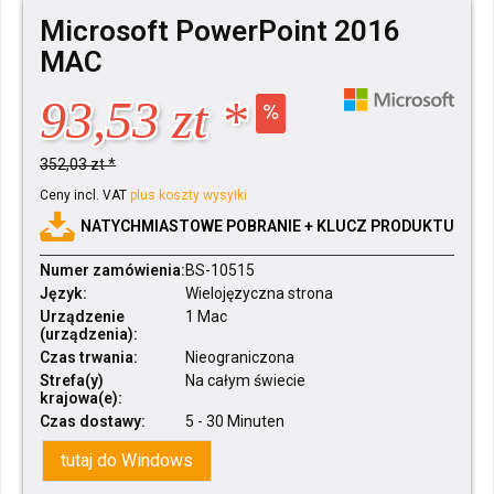
Microsoft PowerPoint 2016
MAC
93,53 zt *
352,03 zt *
Ceny incl. VAT
plus koszty wysyłki
NATYCHMIASTOWE POBRANIE + KLUCZ PRODUKTU
Numer zamówienia:
BS-10515
Język:
Wielojęzyczna strona
Urządzenie
1 Mac
(urządzenia):
Czas trwania:
Nieograniczona
Strefa(y)
Na całym świecie
krajowa(e):
Czas dostawy:
5 - 30 Minuten
tutaj do Windows