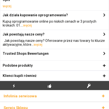
węcej
Jak działa kupowanie oprogramowania?
Kupuj oprogramowanie online po niskich cenach w 3 prostych
krokach: 01....
węcej
Jak powstają nasze ceny?
Jak powstają nasze ceny? Oferowane przez nas towary to klucze
aktywacyjne, które...
węcej
Trusted Shops Bewertungen
Podobne produkty
Klienci kupili również
BŁYSKAWICZNA
BEZPŁATNA PIERWSZA
PRAWDZIWE KLUCZE
Infolinia serwisowa
WYSYŁKA
INSTALACJA
LICENCYJNE
Serwis Sklepu