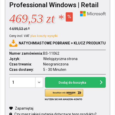
Professional Windows | Retail
469,53 zt *
4 699,53 zt *
Ceny incl. VAT
plus koszty wysyłki
NATYCHMIASTOWE POBRANIE + KLUCZ PRODUKTU
Numer zamówienia:
BS-11062
Język:
Wielojęzyczna strona
Czas trwania:
Nieograniczona
Czas dostawy:
5 - 30 Minuten
Dodaj do koszyka
Zapamiętaj
Czy masz jakieś pytania dotyczące tego produktu?