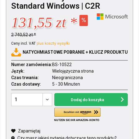
Standard Windows | C2R
131,55 zt *
2 740,52 zt *
Ceny incl. VAT
plus koszty wysyłki
NATYCHMIASTOWE POBRANIE + KLUCZ PRODUKTU
Numer zamówienia:
BS-10522
Język:
Wielojęzyczna strona
Czas trwania:
Nieograniczona
Czas dostawy:
5 - 30 Minuten
Dodaj do koszyka
Zapamiętaj
Czy masz jakieś pytania dotyczące tego produktu?