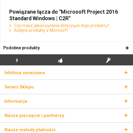
Powiązane łącza do "Microsoft Project 2016
Standard Windows | C2R"
Czy masz jakieś pytania dotyczące tego produktu?
Kolejne produkty z Microsoft
Podobne produkty
BŁYSKAWICZNA
BEZPŁATNA PIERWSZA
PRAWDZIWE KLUCZE
Infolinia serwisowa
WYSYŁKA
INSTALACJA
LICENCYJNE
Serwis Sklepu
Informacja
Nasze pieczęcie i partnerzy
Nasze metody płatności