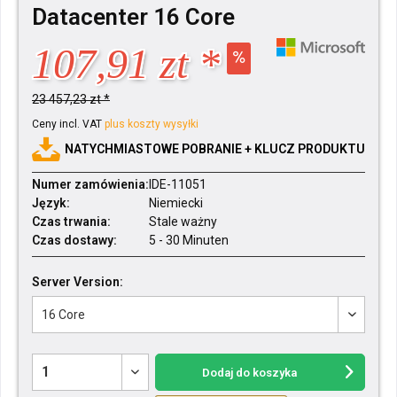
Datacenter 16 Core
107,91 zt *
23 457,23 zt *
Ceny incl. VAT
plus koszty wysyłki
NATYCHMIASTOWE POBRANIE + KLUCZ PRODUKTU
Numer zamówienia:
IDE-11051
Język:
Niemiecki
Czas trwania:
Stale ważny
Czas dostawy:
5 - 30 Minuten
Server Version:
Dodaj do koszyka