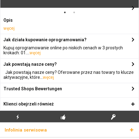
Opis
węcej
Jak działa kupowanie oprogramowania?
Kupuj oprogramowanie online po niskich cenach w 3 prostych
krokach: 01....
węcej
Jak powstają nasze ceny?
Jak powstają nasze ceny? Oferowane przez nas towary to klucze
aktywacyjne, które...
węcej
Trusted Shops Bewertungen
Klienci obejrzeli również
BŁYSKAWICZNA
BEZPŁATNA PIERWSZA
PRAWDZIWE KLUCZE
Infolinia serwisowa
WYSYŁKA
INSTALACJA
LICENCYJNE