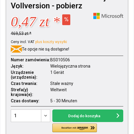
Vollversion - pobierz
0,47 zt *
469,53 zt *
Ceny incl. VAT
plus koszty wysyłki
Te opcje nie są dostępne!
Numer zamówienia:
BS010506
Język:
Wielojęzyczna strona
Urządzenie
1 Gerät
(urządzenia):
Czas trwania:
Stale ważny
Strefa(y)
Weltweit
krajowa(e):
Czas dostawy:
5 - 30 Minuten
Dodaj do koszyka