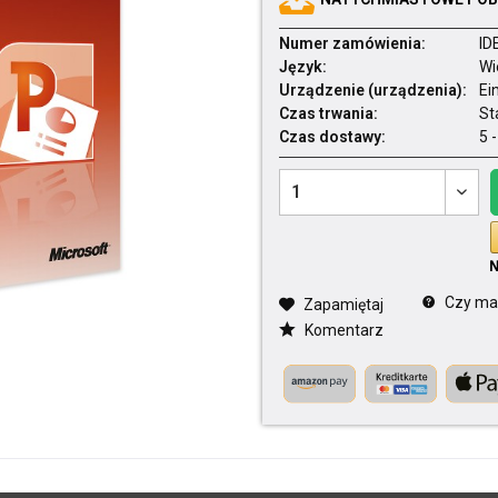
Numer zamówienia:
ID
Język:
Wi
Urządzenie (urządzenia):
Ei
Czas trwania:
St
Czas dostawy:
5 
Czy mas
Zapamiętaj
Komentarz