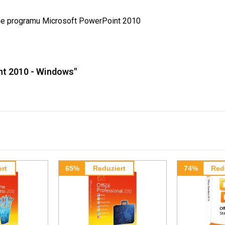
ine programu Microsoft
PowerPoint
2010
nt 2010 - Windows"
rt
65%
Reduziert
74%
Red