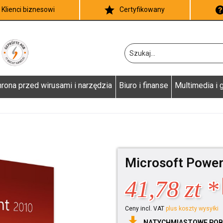
Klienci biznesowi
Certyfikowany
rona przed wirusami i narzędzia
Biuro i finanse
Multimedia i g
Microsoft Power
41,78 zt *
Ceny incl. VAT
plus koszty wysyłki
NATYCHMIASTOWE POB