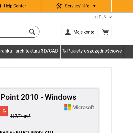
Help Center
Service/Hilfe
▼
Moje konto
rafika
architektura 3D/CAD
% Pakiety oszczędnościowe
Point 2010 - Windows
167,74 zt *
RANIE + KLUCZ PRODUKTU