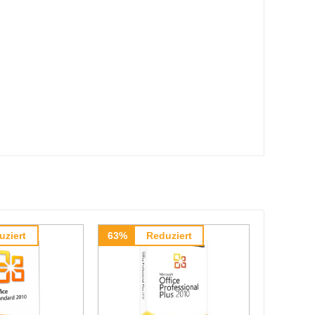
uziert
63%
Reduziert