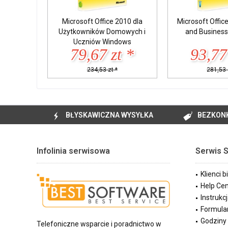
Microsoft Office 2010 dla
Microsoft Offi
Użytkowników Domowych i
and Busines
Uczniów Windows
79,67 zt *
93,77
234,53 zt *
281,53 
BŁYSKAWICZNA WYSYŁKA
BEZKON
Infolinia serwisowa
Serwis 
Klienci 
Help Cen
Instrukcj
Formula
Godziny 
Telefoniczne wsparcie i poradnictwo w