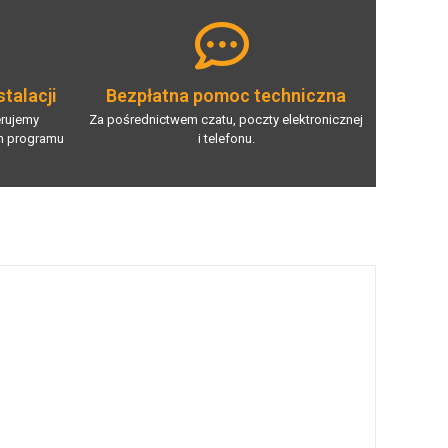
talacji
Bezpłatna pomoc techniczna
erujemy
Za pośrednictwem czatu, poczty elektronicznej
m programu
i telefonu.