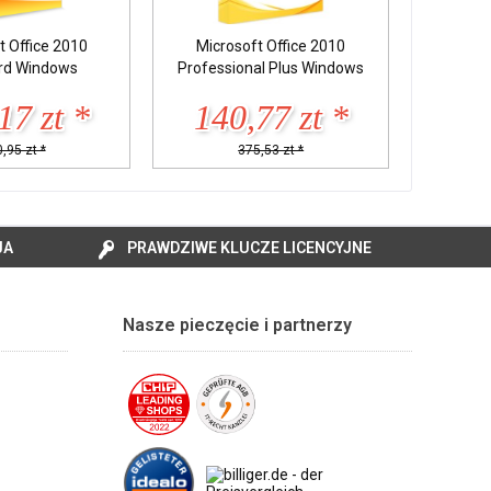
t Office 2010
Microsoft Office 2010
rd Windows
Professional Plus Windows
17 zt *
140,77 zt *
,95 zt *
375,53 zt *
JA
PRAWDZIWE KLUCZE LICENCYJNE
Nasze pieczęcie i partnerzy