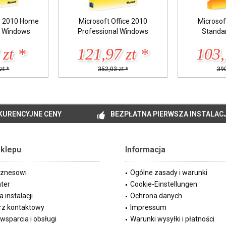
ce 2010 Home
Microsoft Office 2010
Microsof
s Windows
Professional Windows
Standa
 zt *
121,97 zt *
103,
zt *
352,03 zt *
390
KURENCYJNE CENY
BEZPŁATNA PIERWSZA INSTALAC
Sklepu
Informacja
biznesowi
Ogólne zasady i warunki
ter
Cookie-Einstellungen
a instalacji
Ochrona danych
rz kontaktowy
Impressum
wsparcia i obsługi
Warunki wysyłki i płatności