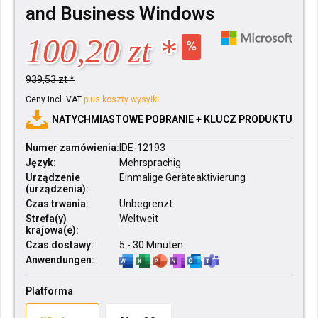
and Business Windows
100,20 zt *
939,53 zt *
Ceny incl. VAT
plus koszty wysyłki
NATYCHMIASTOWE POBRANIE + KLUCZ PRODUKTU
Numer zamówienia:
IDE-12193
Język:
Mehrsprachig
Urządzenie
Einmalige Geräteaktivierung
(urządzenia):
Czas trwania:
Unbegrenzt
Strefa(y)
Weltweit
krajowa(e):
Czas dostawy:
5 - 30 Minuten
Anwendungen:
Platforma