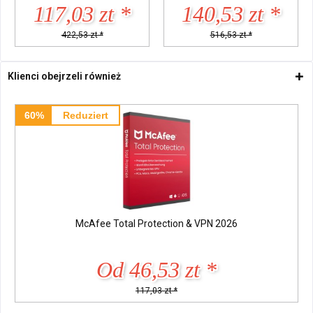
117,03 zt *
140,53 zt *
422,53 zt *
516,53 zt *
Klienci obejrzeli również
60%
Reduziert
McAfee Total Protection & VPN 2026
Od 46,53 zt *
117,03 zt *