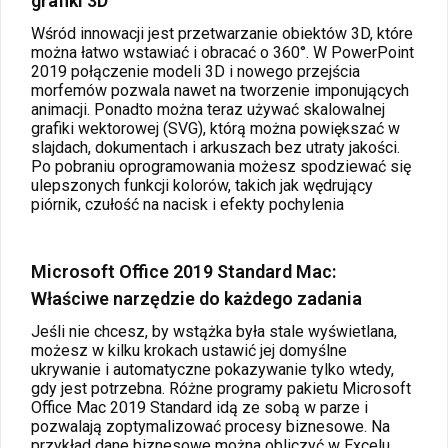
grafiki 3D
Wśród innowacji jest przetwarzanie obiektów 3D, które
można łatwo wstawiać i obracać o 360°. W PowerPoint
2019 połączenie modeli 3D i nowego przejścia
morfemów pozwala nawet na tworzenie imponujących
animacji. Ponadto można teraz używać skalowalnej
grafiki wektorowej (SVG), którą można powiększać w
slajdach, dokumentach i arkuszach bez utraty jakości.
Po pobraniu oprogramowania możesz spodziewać się
ulepszonych funkcji kolorów, takich jak wędrujący
piórnik, czułość na nacisk i efekty pochylenia
Microsoft Office 2019 Standard Mac:
Właściwe narzędzie do każdego zadania
Jeśli nie chcesz, by wstążka była stale wyświetlana,
możesz w kilku krokach ustawić jej domyślne
ukrywanie i automatyczne pokazywanie tylko wtedy,
gdy jest potrzebna. Różne programy pakietu Microsoft
Office Mac 2019 Standard idą ze sobą w parze i
pozwalają zoptymalizować procesy biznesowe. Na
przykład dane biznesowe można obliczyć w Excelu,