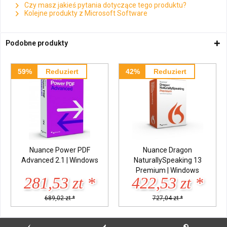
Czy masz jakieś pytania dotyczące tego produktu?
Kolejne produkty z Microsoft Software
Podobne produkty
59%
Reduziert
42%
Reduziert
Nuance Power PDF
Nuance Dragon
Advanced 2.1 | Windows
NaturallySpeaking 13
Premium | Windows
281,53 zt *
422,53 zt *
689,02 zt *
727,04 zt *