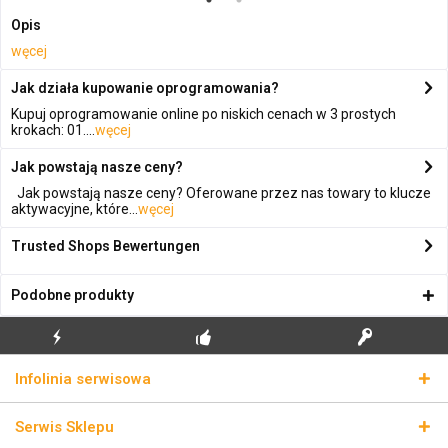
Opis
węcej
Jak działa kupowanie oprogramowania?
Kupuj oprogramowanie online po niskich cenach w 3 prostych
krokach: 01....
węcej
Jak powstają nasze ceny?
Jak powstają nasze ceny? Oferowane przez nas towary to klucze
aktywacyjne, które...
węcej
Trusted Shops Bewertungen
Podobne produkty
BŁYSKAWICZNA
BEZPŁATNA PIERWSZA
PRAWDZIWE KLUCZE
Infolinia serwisowa
WYSYŁKA
INSTALACJA
LICENCYJNE
Serwis Sklepu