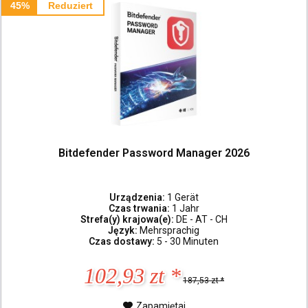
45%
Reduziert
Bitdefender Password Manager 2026
Urządzenia:
1 Gerät
Czas trwania:
1 Jahr
Strefa(y) krajowa(e):
DE - AT - CH
Język:
Mehrsprachig
Czas dostawy:
5 - 30 Minuten
102,93 zt *
187,53 zt *
Zapamiętaj