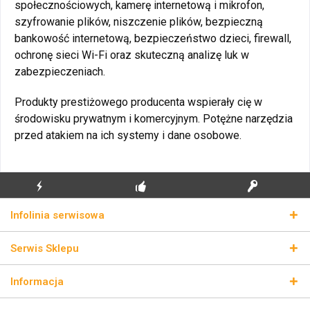
społecznościowych, kamerę internetową i mikrofon,
szyfrowanie plików, niszczenie plików, bezpieczną
bankowość internetową, bezpieczeństwo dzieci, firewall,
ochronę sieci Wi-Fi oraz skuteczną analizę luk w
zabezpieczeniach.
Produkty prestiżowego producenta wspierały cię w
środowisku prywatnym i komercyjnym. Potężne narzędzia
przed atakiem na ich systemy i dane osobowe.
BŁYSKAWICZNA
BEZPŁATNA PIERWSZA
PRAWDZIWE KLUCZE
Infolinia serwisowa
WYSYŁKA
INSTALACJA
LICENCYJNE
Serwis Sklepu
Informacja