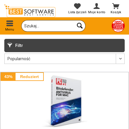
Lista życzeń
Moje konto
Koszyk
Menu
Filtr
43%
Reduziert